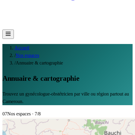
Accueil
/
Nos espaces
/
Annuaire & cartographie
Annuaire & cartographie
Trouvez un gynécologue-obstétricien par ville ou région partout au
Cameroun.
07
Nos espaces
· 7/8